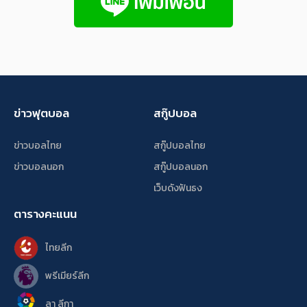
ข่าวฟุตบอล
สกู๊ปบอล
ข่าวบอลไทย
สกู๊ปบอลไทย
ข่าวบอลนอก
สกู๊ปบอลนอก
เว็บดังฟันธง
ตารางคะแนน
ไทยลีก
พรีเมียร์ลีก
ลา ลีกา