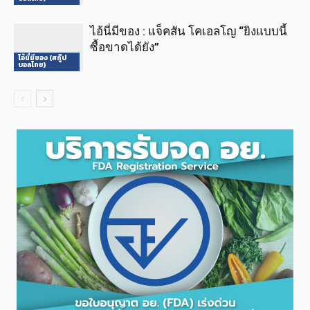
ไอ้นี่มีของ : แจ็คสัน โคเอลโญ “ยิงแบบนี้
ซื้อขาดได้ยัง”
ไอ้นี่มีของ (สกู๊ป
บอลไทย)