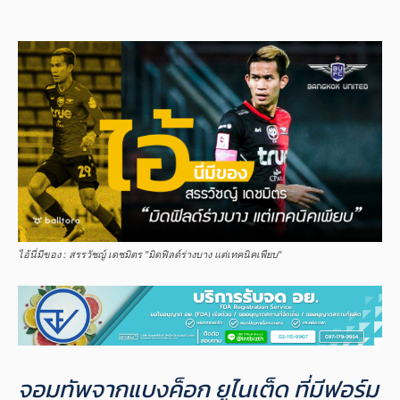
ไอ้นี่มีของ : สรรวัชญ์ เดชมิตร "มิดฟิลด์ร่างบาง แต่เทคนิคเพียบ"
จอมทัพจากแบงค็อก ยูไนเต็ด ที่มีฟอร์ม