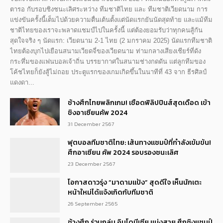
ตารอ กับรอบชิงชนะเลิศระหว่าง ทีมชาติไทย และ ทีมชาติเวียดนาม การ
แข่งขันครั้งนี้เต็มไปด้วยความตื่นเต้นตั้งแต่นัดแรกยันนัดสุดท้าย และแม้ทีม
ชาติไทยของเราจะพลาดแชมป์ไปในครั้งนี้ แต่ต้องยอมรับว่าทุกคนสู้กัน
สุดใจจริง ๆ นัดแรก: เวียดนาม 2-1 ไทย (2 มกราคม 2025) นัดแรกทีมชาติ
ไทยต้องบุกไปเยือนสนามเวียดจี่ของเวียดนาม ท่ามกลางเสียงเชียร์ที่ดัง
กระหึ่มของแฟนบอลเจ้าถิ่น บรรยากาศในสนามช่างกดดัน แต่ลูกทีมของ
โค้ชไทยก็ยังสู้ไม่ถอย ประตูแรกของเกมเกิดขึ้นในนาทีที่ 43 จาก ธีรศิลป์
แดงดา...
ช้างศึกไทยพลิกเกม! เชือดฟิลิปปินส์สุดเดือด เข้า
ชิงอาเซียนคัพ 2024
31 December 2567
ฟุตบอลทีมชาติไทย: เส้นทางแชมป์ที่กำลังเข้มข้น!
ศึกอาเซียน คัพ 2024 รอบรองชนะเลิศ
23 December 2567
โอกาสดาวรุ่ง “มาดามแป้ง” สุดดีใจ เห็นนักเตะ
หน้าใหม่ได้แจ้งเกิดกับทีมชาติ
26 September 2565
ช้างศึก ร่วมกลุ่ม อินโดนีเซีย แบ่งสาย ศึกชิงแชมป์