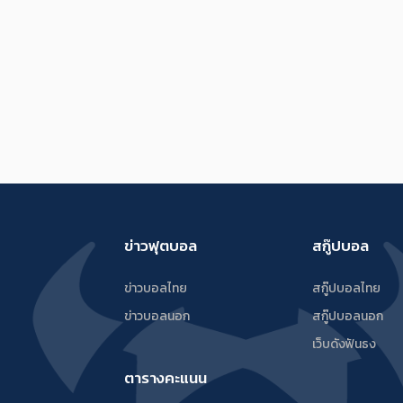
ข่าวฟุตบอล
สกู๊ปบอล
ข่าวบอลไทย
สกู๊ปบอลไทย
ข่าวบอลนอก
สกู๊ปบอลนอก
เว็บดังฟันธง
ตารางคะแนน