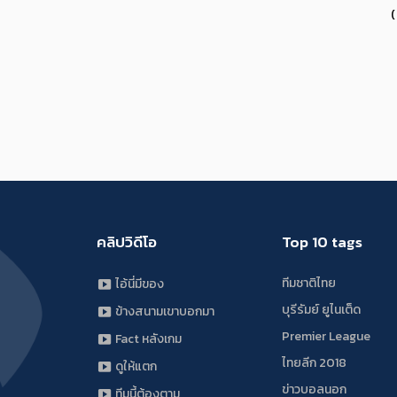
(
คลิปวิดีโอ
Top 10 tags
ทีมชาติไทย
ไอ้นี่มีของ
บุรีรัมย์ ยูไนเต็ด
ข้างสนามเขาบอกมา
Premier League
Fact หลังเกม
ไทยลีก 2018
ดูให้แตก
ข่าวบอลนอก
ทีมนี้ต้องตาม